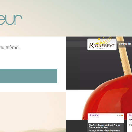
eur
 du thème.